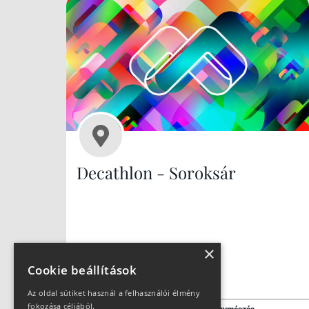
Decathlon - Soroksár
×
Cookie beállítások
Az oldal sütiket használ a felhasználói élmény
fokozása céljából.