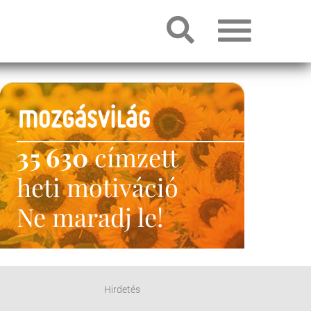
35 630
címzett
heti motiváció
Ne maradj le!
Hirdetés