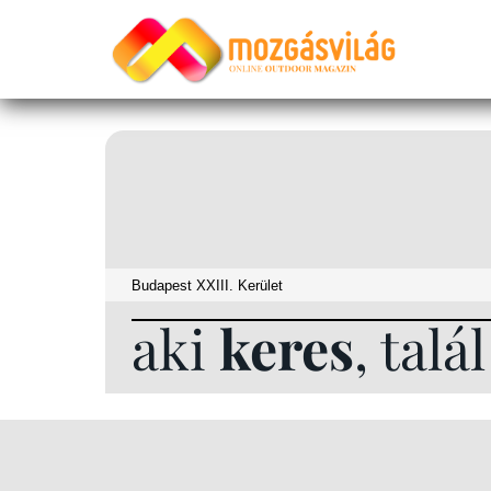
aki
keres
, talá