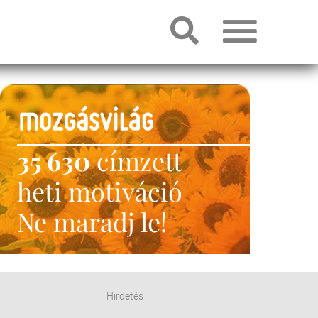
35 630
címzett
heti motiváció
Ne maradj le!
Hirdetés