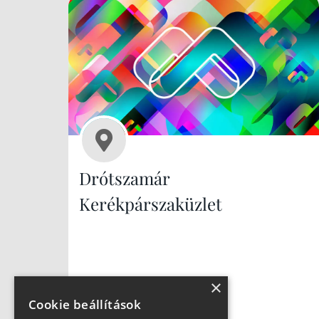
Drótszamár
Kerékpárszaküzlet
×
Cookie beállítások