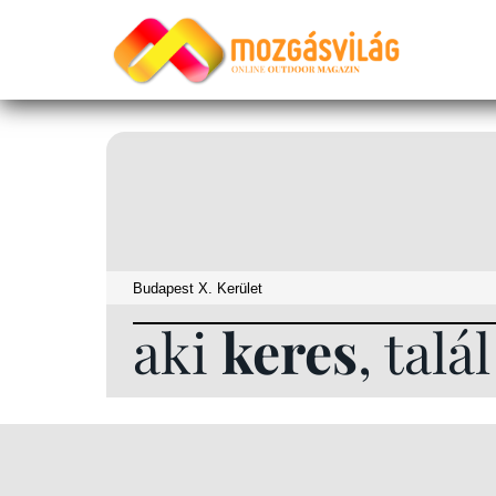
aki
keres
, talá