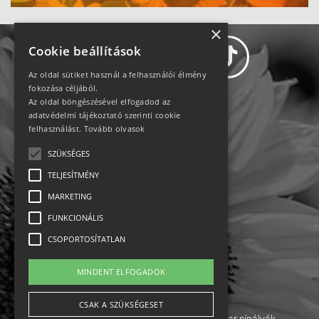
×
Cookie beállítások
Az oldal sütiket használ a felhasználói élmény
fokozása céljából.
Az oldal böngészésével elfogadod az
Adatvédelem
adatvédelmi tájékoztató szerinti cookie
felhasználást.
Tovább olvasok
Állásajánlatok
SZÜKSÉGES
TELJESÍTMÉNY
Impresszum-kapcsolat
MARKETING
Jogi nyilatkozat
FUNKCIONÁLIS
CSOPORTOSÍTATLAN
Rólunk
MINDENT ELFOGADOK
English
CSAK A SZÜKSÉGESET