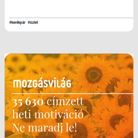
#kerékpár
#üzlet
35 630
címzett
heti motiváció
Ne maradj le!