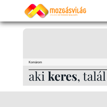
aki
keres
, talá