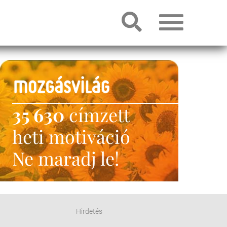
35 630
címzett
heti motiváció
Ne maradj le!
Hirdetés