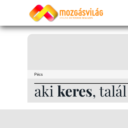
aki
keres
, talá