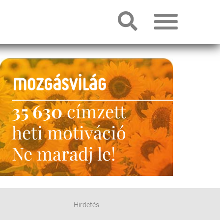
35 630
címzett
heti motiváció
Ne maradj le!
Hirdetés