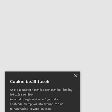
×
Cookie beállítások
Az oldal sütiket használ a felhasználói élmény
fokozása céljából.
Az oldal böngészésével elfogadod az
adatvédelmi tájékoztató szerinti cookie
felhasználást.
Tovább olvasok