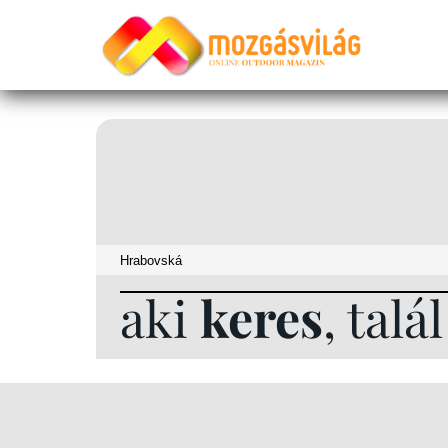
aki
keres
, talá