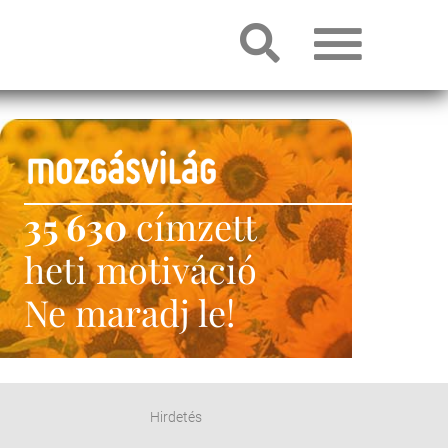
35 630
címzett
heti motiváció
Ne maradj le!
Hirdetés