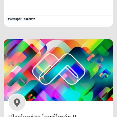
#kerékpár
#szerviz
Blaskovics kerékpár II.