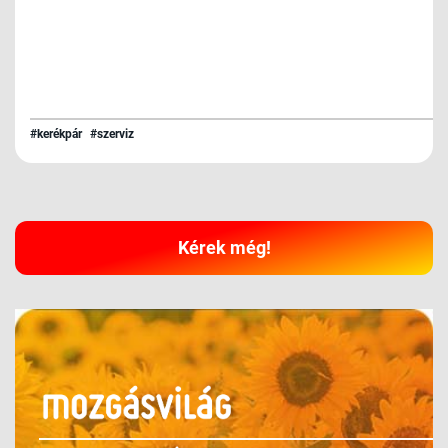
#kerékpár
#szerviz
Kérek még!