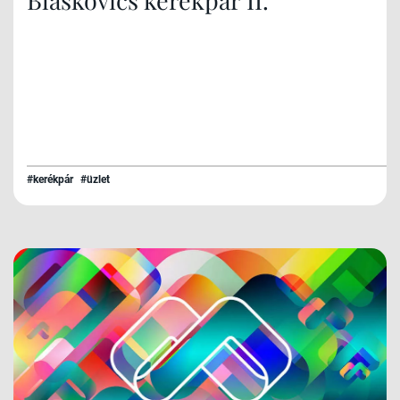
#kerékpár
#üzlet