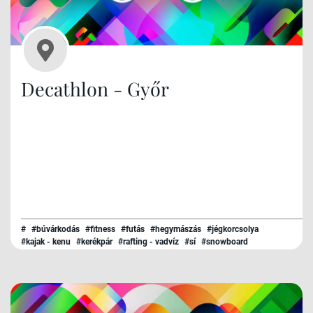
Decathlon - Győr
#
#búvárkodás
#fitness
#futás
#hegymászás
#jégkorcsolya
#kajak - kenu
#kerékpár
#rafting - vadvíz
#sí
#snowboard
#surf - kitesurf
#szerviz
#triatlon
#túrázás
#úszás