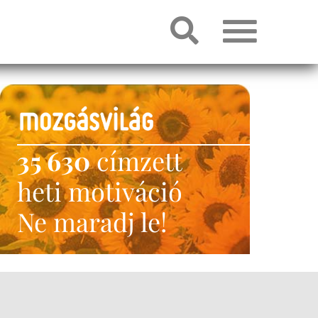
35 630
címzett
heti motiváció
Ne maradj le!