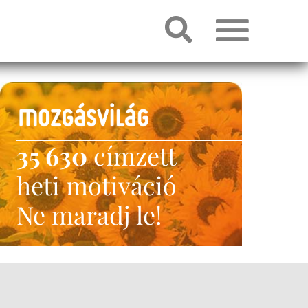
35 630
címzett
heti motiváció
Ne maradj le!