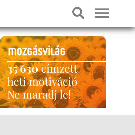
35 630
címzett
heti motiváció
Ne maradj le!