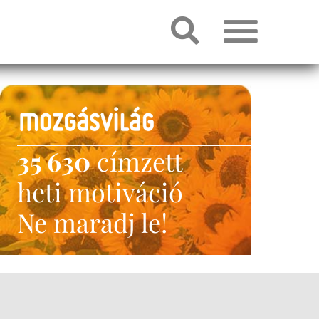
35 630
címzett
heti motiváció
Ne maradj le!