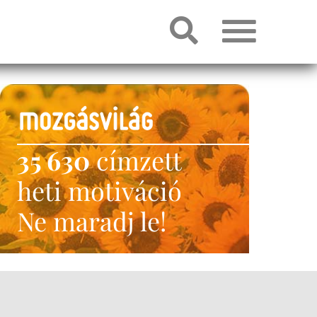
35 630
címzett
heti motiváció
Ne maradj le!