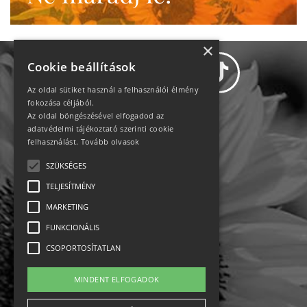
×
Cookie beállítások
Az oldal sütiket használ a felhasználói élmény
fokozása céljából.
Az oldal böngészésével elfogadod az
Adatvédelem
adatvédelmi tájékoztató szerinti cookie
felhasználást.
Tovább olvasok
Állásajánlatok
SZÜKSÉGES
TELJESÍTMÉNY
Impresszum-kapcsolat
MARKETING
Jogi nyilatkozat
FUNKCIONÁLIS
CSOPORTOSÍTATLAN
Rólunk
MINDENT ELFOGADOK
English