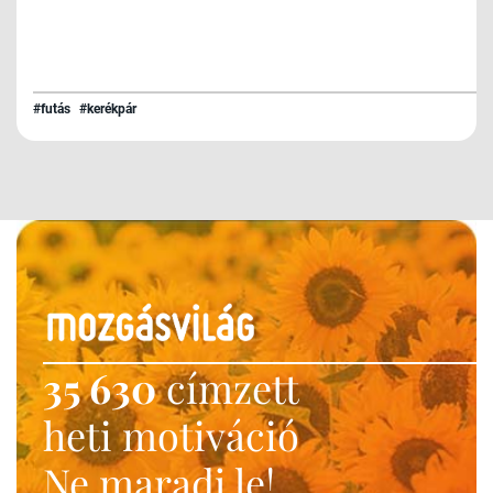
#futás
#kerékpár
35 630
címzett
heti motiváció
Ne maradj le!