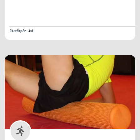
#kerékpár
#sí