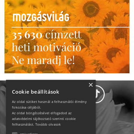
35 630
címzett
heti motiváció
Ne maradj le!
×
Cookie beállítások
Az oldal sütiket használ a felhasználói élmény
fokozása céljából.
Az oldal böngészésével elfogadod az
Adatvédelem
adatvédelmi tájékoztató szerinti cookie
felhasználást.
Tovább olvasok
Állásajánlatok