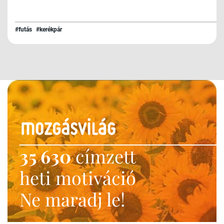
#futás
#kerékpár
35 630
címzett
heti motiváció
Ne maradj le!