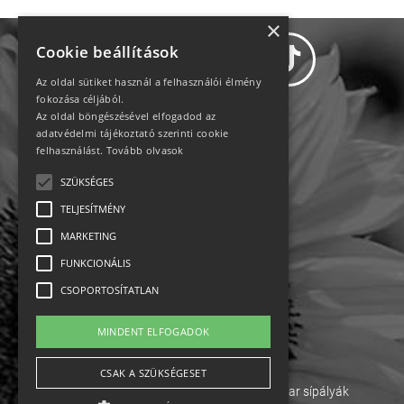
×
Cookie beállítások
Az oldal sütiket használ a felhasználói élmény
fokozása céljából.
Az oldal böngészésével elfogadod az
Adatvédelem
adatvédelmi tájékoztató szerinti cookie
felhasználást.
Tovább olvasok
Állásajánlatok
SZÜKSÉGES
TELJESÍTMÉNY
Impresszum-kapcsolat
MARKETING
Jogi nyilatkozat
FUNKCIONÁLIS
CSOPORTOSÍTATLAN
Rólunk
MINDENT ELFOGADOK
English
CSAK A SZÜKSÉGESET
Ebike
Osztrák sípályák
Magyar sípályák