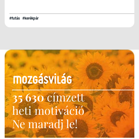
#futás
#kerékpár
35 630
címzett
heti motiváció
Ne maradj le!