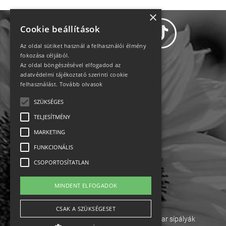
×
Cookie beállítások
Az oldal sütiket használ a felhasználói élmény
fokozása céljából.
Az oldal böngészésével elfogadod az
Adatvédelem
adatvédelmi tájékoztató szerinti cookie
felhasználást.
Tovább olvasok
Állásajánlatok
SZÜKSÉGES
TELJESÍTMÉNY
Impresszum-kapcsolat
MARKETING
Jogi nyilatkozat
FUNKCIONÁLIS
CSOPORTOSÍTATLAN
Rólunk
MINDENT ELFOGADOK
English
CSAK A SZÜKSÉGESET
Ebike
Osztrák sípályák
Magyar sípályák