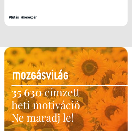
#futás
#kerékpár
35 630
címzett
heti motiváció
Ne maradj le!