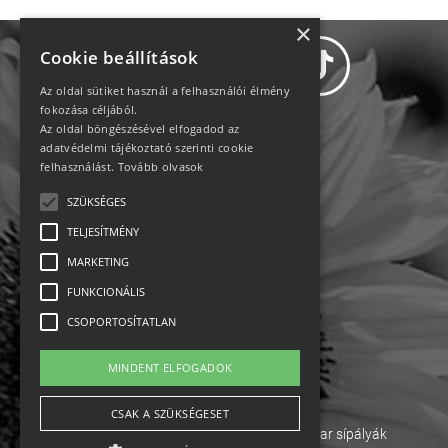
×
Cookie beállítások
Az oldal sütiket használ a felhasználói élmény
fokozása céljából.
Az oldal böngészésével elfogadod az
Adatvédelem
adatvédelmi tájékoztató szerinti cookie
felhasználást.
Tovább olvasok
Állásajánlatok
SZÜKSÉGES
TELJESÍTMÉNY
Impresszum-kapcsolat
MARKETING
Jogi nyilatkozat
FUNKCIONÁLIS
CSOPORTOSÍTATLAN
Rólunk
MINDENT ELFOGADOK
English
CSAK A SZÜKSÉGESET
Ebike
Osztrák sípályák
Magyar sípályák