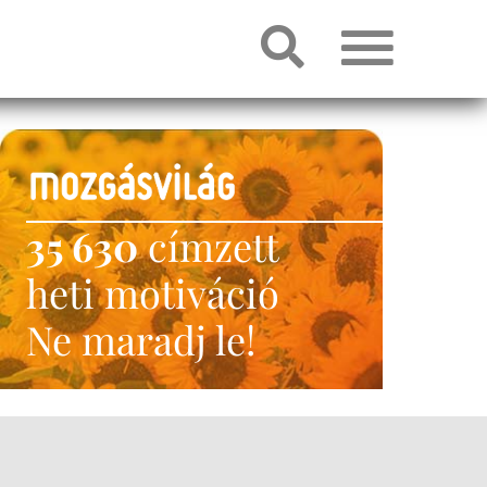
35 630
címzett
heti motiváció
Ne maradj le!