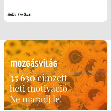
#futás
#kerékpár
35 630
címzett
heti motiváció
Ne maradj le!