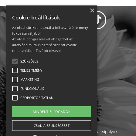
×
Cookie beállítások
Az oldal sütiket használ a felhasználói élmény
fokozása céljából.
Az oldal böngészésével elfogadod az
Adatvédelem
adatvédelmi tájékoztató szerinti cookie
felhasználást.
Tovább olvasok
Állásajánlatok
SZÜKSÉGES
TELJESÍTMÉNY
Impresszum-kapcsolat
MARKETING
Jogi nyilatkozat
FUNKCIONÁLIS
CSOPORTOSÍTATLAN
Rólunk
MINDENT ELFOGADOK
English
CSAK A SZÜKSÉGESET
Ebike
Osztrák sípályák
Magyar sípályák