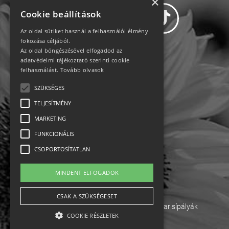
×
Cookie beállítások
Az oldal sütiket használ a felhasználói élmény
fokozása céljából.
Az oldal böngészésével elfogadod az
Adatvédelem
adatvédelmi tájékoztató szerinti cookie
felhasználást.
Tovább olvasok
Állásajánlatok
SZÜKSÉGES
TELJESÍTMÉNY
Impresszum-kapcsolat
MARKETING
Jogi nyilatkozat
FUNKCIONÁLIS
CSOPORTOSÍTATLAN
Rólunk
MINDENT ELFOGADOK
English
CSAK A SZÜKSÉGESET
Ebike
Osztrák sípályák
Magyar sípályák
COOKIE RÉSZLETEK