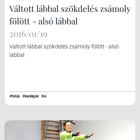
Váltott lábbal szökdelés zsámoly
fölött - alsó lábbal
2016/01/19
Váltott lábbal szökdelés zsámoly fölött - alsó
lábbal
#futás
#kerékpár
#sí