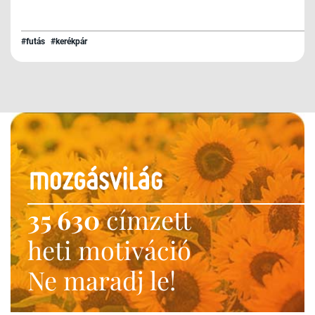
#futás
#kerékpár
35 630
címzett
heti motiváció
Ne maradj le!