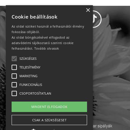
×
Cookie beállítások
Az oldal sütiket használ a felhasználói élmény
fokozása céljából.
Az oldal böngészésével elfogadod az
Adatvédelem
adatvédelmi tájékoztató szerinti cookie
felhasználást.
Tovább olvasok
Állásajánlatok
SZÜKSÉGES
TELJESÍTMÉNY
Impresszum-kapcsolat
MARKETING
Jogi nyilatkozat
FUNKCIONÁLIS
CSOPORTOSÍTATLAN
Rólunk
MINDENT ELFOGADOK
English
CSAK A SZÜKSÉGESET
Ebike
Osztrák sípályák
Magyar sípályák