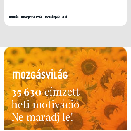
#futás
#hegymászás
#kerékpár
#sí
35 630
címzett
heti motiváció
Ne maradj le!