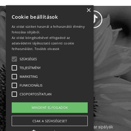
×
Cookie beállítások
Az oldal sütiket használ a felhasználói élmény
fokozása céljából.
Az oldal böngészésével elfogadod az
Adatvédelem
adatvédelmi tájékoztató szerinti cookie
felhasználást.
Tovább olvasok
Állásajánlatok
SZÜKSÉGES
TELJESÍTMÉNY
Impresszum-kapcsolat
MARKETING
Jogi nyilatkozat
FUNKCIONÁLIS
CSOPORTOSÍTATLAN
Rólunk
MINDENT ELFOGADOK
English
CSAK A SZÜKSÉGESET
Ebike
Osztrák sípályák
Magyar sípályák