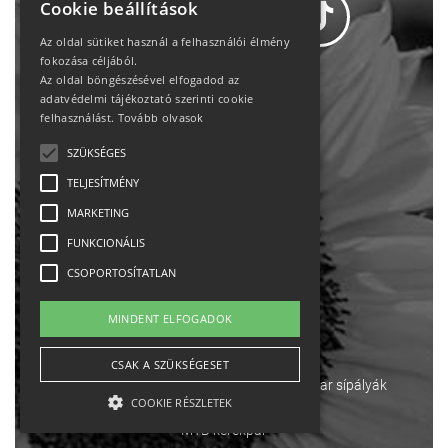
Cookie beállítások
Az oldal sütiket használ a felhasználói élmény
fokozása céljából.
Az oldal böngészésével elfogadod az
Adatvédelem
adatvédelmi tájékoztató szerinti cookie
felhasználást.
Tovább olvasok
Állásajánlatok
SZÜKSÉGES
TELJESÍTMÉNY
Impresszum-kapcsolat
MARKETING
Jogi nyilatkozat
FUNKCIONÁLIS
CSOPORTOSÍTATLAN
Rólunk
MINDENT ELFOGADOK
English
CSAK A SZÜKSÉGESET
Ebike
Osztrák sípályák
Magyar sípályák
COOKIE RÉSZLETEK
MTB kerékpár