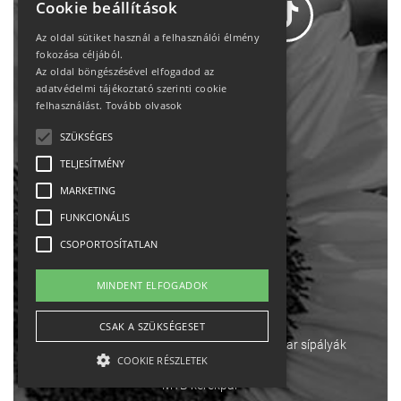
Cookie beállítások
Az oldal sütiket használ a felhasználói élmény
fokozása céljából.
Az oldal böngészésével elfogadod az
Adatvédelem
adatvédelmi tájékoztató szerinti cookie
felhasználást.
Tovább olvasok
Állásajánlatok
SZÜKSÉGES
TELJESÍTMÉNY
Impresszum-kapcsolat
MARKETING
Jogi nyilatkozat
FUNKCIONÁLIS
CSOPORTOSÍTATLAN
Rólunk
MINDENT ELFOGADOK
English
CSAK A SZÜKSÉGESET
Ebike
Osztrák sípályák
Magyar sípályák
COOKIE RÉSZLETEK
MTB kerékpár