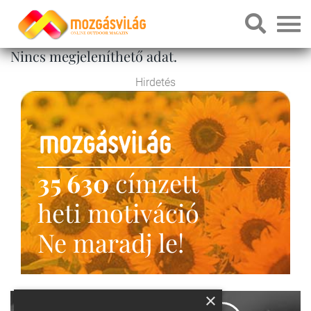
Nincs megjeleníthető adat.
Hirdetés
35 630
címzett
heti motiváció
Ne maradj le!
×