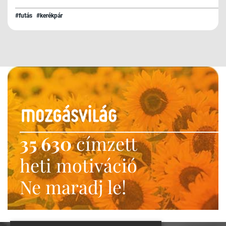
#futás
#kerékpár
35 630
címzett
heti motiváció
Ne maradj le!