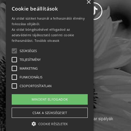
×
Cookie beállítások
Az oldal sütiket használ a felhasználói élmény
fokozása céljából.
Az oldal böngészésével elfogadod az
Adatvédelem
adatvédelmi tájékoztató szerinti cookie
felhasználást.
Tovább olvasok
Állásajánlatok
SZÜKSÉGES
TELJESÍTMÉNY
Impresszum-kapcsolat
MARKETING
Jogi nyilatkozat
FUNKCIONÁLIS
CSOPORTOSÍTATLAN
Rólunk
MINDENT ELFOGADOK
English
CSAK A SZÜKSÉGESET
Ebike
Osztrák sípályák
Magyar sípályák
COOKIE RÉSZLETEK