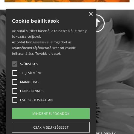
×
Cookie beállítások
Az oldal sütiket használ a felhasználói élmény
fokozása céljából.
Az oldal böngészésével elfogadod az
Adatvédelem
adatvédelmi tájékoztató szerinti cookie
felhasználást.
Tovább olvasok
Állásajánlatok
SZÜKSÉGES
TELJESÍTMÉNY
Impresszum-kapcsolat
MARKETING
Jogi nyilatkozat
FUNKCIONÁLIS
CSOPORTOSÍTATLAN
Rólunk
MINDENT ELFOGADOK
English
CSAK A SZÜKSÉGESET
Ebike
Osztrák sípályák
Magyar sípályák