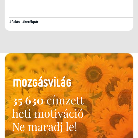
#futás
#kerékpár
35 630
címzett
heti motiváció
Ne maradj le!