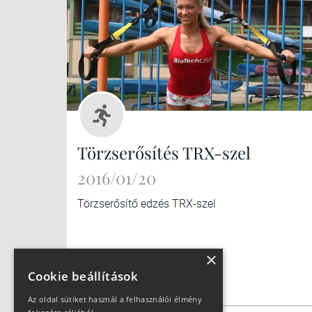
Törzserősítés TRX-szel
2016/01/20
Törzserősítő edzés TRX-szel
×
Cookie beállítások
Az oldal sütiket használ a felhasználói élmény