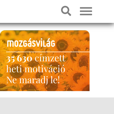
35 630
címzett
heti motiváció
Ne maradj le!