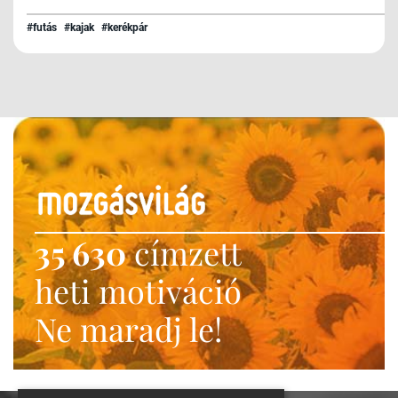
#futás
#kajak
#kerékpár
35 630
címzett
heti motiváció
Ne maradj le!