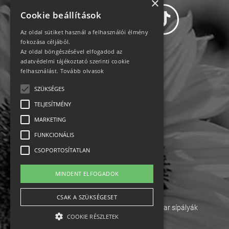
×
Cookie beállítások
Az oldal sütiket használ a felhasználói élmény
fokozása céljából.
Az oldal böngészésével elfogadod az
Adatvédelem
adatvédelmi tájékoztató szerinti cookie
felhasználást.
Tovább olvasok
Állásajánlatok
SZÜKSÉGES
TELJESÍTMÉNY
Impresszum-kapcsolat
MARKETING
Jogi nyilatkozat
FUNKCIONÁLIS
CSOPORTOSÍTATLAN
Rólunk
MINDENT ELFOGADOK
English
CSAK A SZÜKSÉGESET
Ebike
Osztrák sípályák
Magyar sípályák
COOKIE RÉSZLETEK