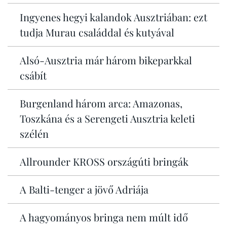
Ingyenes hegyi kalandok Ausztriában: ezt
tudja Murau családdal és kutyával
Alsó-Ausztria már három bikeparkkal
csábít
Burgenland három arca: Amazonas,
Toszkána és a Serengeti Ausztria keleti
szélén
Allrounder KROSS országúti bringák
A Balti-tenger a jövő Adriája
A hagyományos bringa nem múlt idő