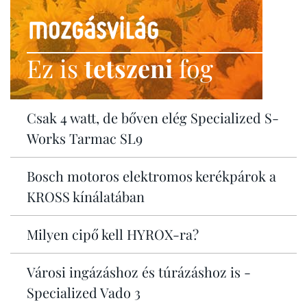
Ez is
tetszeni
fog
Csak 4 watt, de bőven elég Specialized S-
Works Tarmac SL9
Bosch motoros elektromos kerékpárok a
KROSS kínálatában
Milyen cipő kell HYROX-ra?
Városi ingázáshoz és túrázáshoz is -
Specialized Vado 3