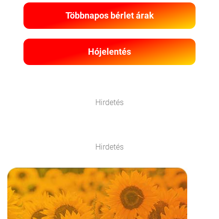
Többnapos bérlet árak
Hójelentés
Hirdetés
Hirdetés