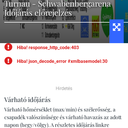
Turnau - Schwabenbergarena
Időjárás előrejelzés
Hiba! response_http_code:403
Hiba! json_decode_error #xmlbasemodel:30
Hirdetés
Várható időjárás
Várható hőmérséklet (max/min) és szélerősség, a
csapadék valószínűsége és várható havazás az adott
napon (hegy/völgy). A részletes időjárás linkre