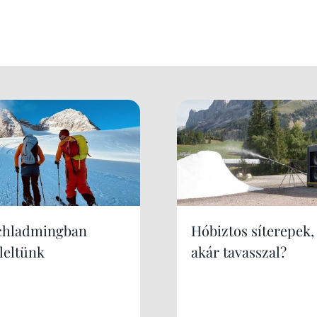
chladmingban
Hóbiztos síterepek,
leltünk
akár tavasszal?