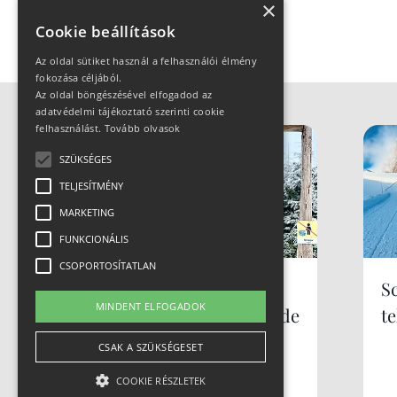
×
Cookie beállítások
Az oldal sütiket használ a felhasználói élmény
fokozása céljából.
Az oldal böngészésével elfogadod az
adatvédelmi tájékoztató szerinti cookie
felhasználást.
Tovább olvasok
SZÜKSÉGES
TELJESÍTMÉNY
MARKETING
FUNKCIONÁLIS
CSOPORTOSÍTATLAN
Síparadicsom
S
MINDENT ELFOGADOK
Lengyelországban, de
te
nem Zakopane... mi
CSAK A SZÜKSÉGESET
az? Szczyrk
COOKIE RÉSZLETEK
Mountain Resort