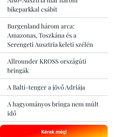
bikeparkkal csábít
Burgenland három arca:
Amazonas, Toszkána és a
Serengeti Ausztria keleti szélén
Allrounder KROSS országúti
bringák
A Balti-tenger a jövő Adriája
A hagyományos bringa nem múlt
idő
Kérek még!