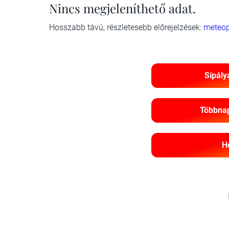
Nincs megjeleníthető adat.
Hosszabb távú, részletesebb előrejelzések:
meteop
Sípály
Többnap
H