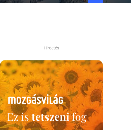
Hirdetés
Ez is
tetszeni
fog