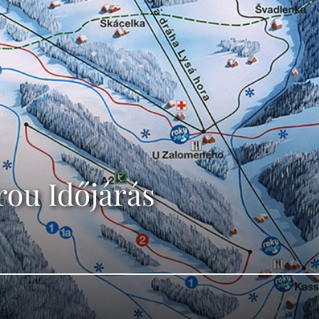
rou Időjárás