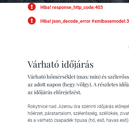
Hiba! response_http_code:403
Hiba! json_decode_error #xmlbasemodel:
Várható időjárás
Várható hőmérséklet (max/min) és szélerőss
az adott napon (hegy/völgy). A részletes idő
az időjárás előrejelzést.
Rokytnice nad Jizerou óra szerinti időjárás előrej
hőérzet, páratartalom, szélerősség, széllökés, z
és a várható csapadék típusa (hó, eső, havas eső)