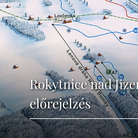
Rokytnice nad Jize
előrejelzés