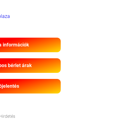
laza
a információk
os bérlet árak
ójelentés
Hirdetés