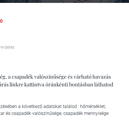
30
Hirdetés
ég, a csapadék valószínűsége és várható havazás
járás linkre kattintva óránkénti bontásban láthatod
elzésében a következő adatokat találod : hőmérséklet,
ivatar és csapadék valószínűsége, csapadék mennyisége
.