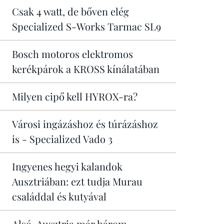
Csak 4 watt, de bőven elég
Specialized S-Works Tarmac SL9
Bosch motoros elektromos
kerékpárok a KROSS kínálatában
Milyen cipő kell HYROX-ra?
Városi ingázáshoz és túrázáshoz
is - Specialized Vado 3
Ingyenes hegyi kalandok
Ausztriában: ezt tudja Murau
családdal és kutyával
Alsó-Ausztria már három