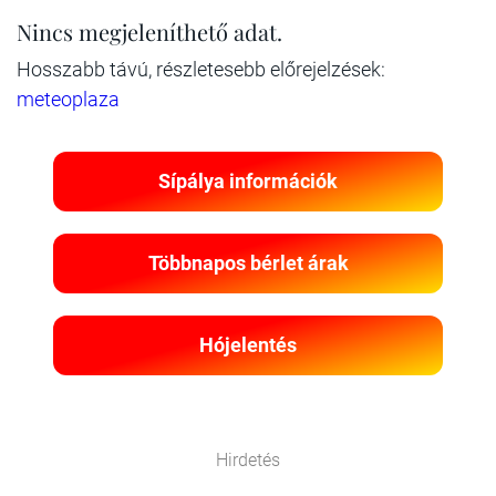
Nincs megjeleníthető adat.
Hosszabb távú, részletesebb előrejelzések:
meteoplaza
Sípálya információk
Többnapos bérlet árak
Hójelentés
Hirdetés