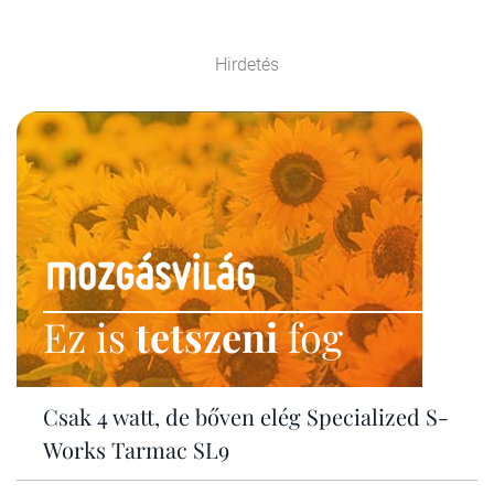
Hirdetés
Ez is
tetszeni
fog
Csak 4 watt, de bőven elég Specialized S-
Works Tarmac SL9