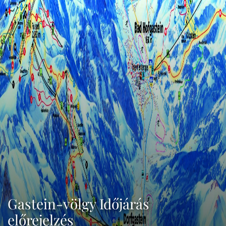
Gastein-völgy Időjárás
előrejelzés