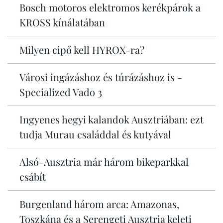
Bosch motoros elektromos kerékpárok a
KROSS kínálatában
Milyen cipő kell HYROX-ra?
Városi ingázáshoz és túrázáshoz is -
Specialized Vado 3
Ingyenes hegyi kalandok Ausztriában: ezt
tudja Murau családdal és kutyával
Alsó-Ausztria már három bikeparkkal
csábít
Burgenland három arca: Amazonas,
Toszkána és a Serengeti Ausztria keleti