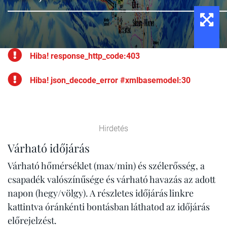
Hiba! response_http_code:403
Hiba! json_decode_error #xmlbasemodel:30
Hirdetés
Várható időjárás
Várható hőmérséklet (max/min) és szélerősség, a
csapadék valószínűsége és várható havazás az adott
napon (hegy/völgy). A részletes időjárás linkre
kattintva óránkénti bontásban láthatod az időjárás
előrejelzést.