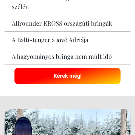
szélén
Allrounder KROSS országúti bringák
A Balti-tenger a jövő Adriája
A hagyományos bringa nem múlt idő
Kérek még!