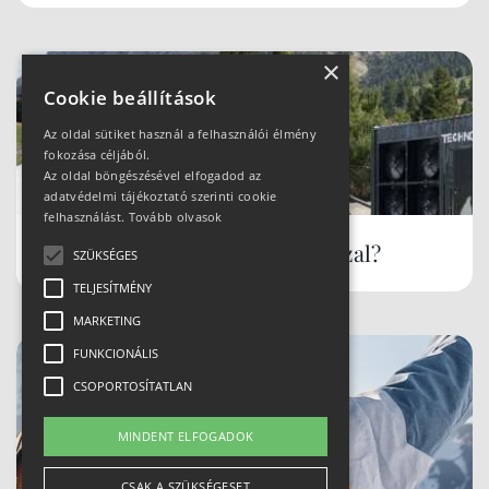
×
Cookie beállítások
Az oldal sütiket használ a felhasználói élmény
fokozása céljából.
Az oldal böngészésével elfogadod az
adatvédelmi tájékoztató szerinti cookie
felhasználást.
Tovább olvasok
Hóbiztos síterepek, akár tavasszal?
SZÜKSÉGES
TELJESÍTMÉNY
MARKETING
FUNKCIONÁLIS
CSOPORTOSÍTATLAN
MINDENT ELFOGADOK
CSAK A SZÜKSÉGESET