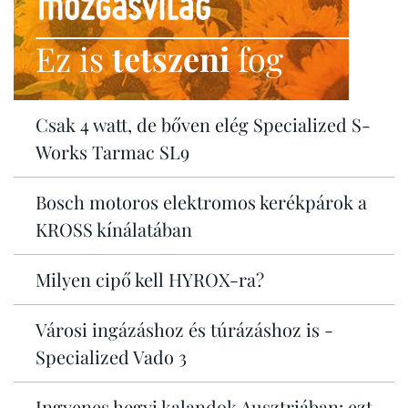
Ez is
tetszeni
fog
Csak 4 watt, de bőven elég Specialized S-
Works Tarmac SL9
Bosch motoros elektromos kerékpárok a
KROSS kínálatában
Milyen cipő kell HYROX-ra?
Városi ingázáshoz és túrázáshoz is -
Specialized Vado 3
Ingyenes hegyi kalandok Ausztriában: ezt