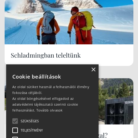
Schladmingban teleltünk
×
Cookie beállítások
Az oldal sütiket használ a felhasználói élmény
fokozása céljából.
Az oldal böngészésével elfogadod az
adatvédelmi tájékoztató szerinti cookie
felhasználást.
Tovább olvasok
SZÜKSÉGES
TELJESÍTMÉNY
Hóbiztos síterepek, akár tavasszal?