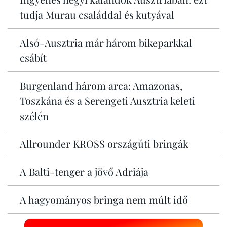
tudja Murau családdal és kutyával
Alsó-Ausztria már három bikeparkkal
csábít
Burgenland három arca: Amazonas,
Toszkána és a Serengeti Ausztria keleti
szélén
Allrounder KROSS országúti bringák
A Balti-tenger a jövő Adriája
A hagyományos bringa nem múlt idő