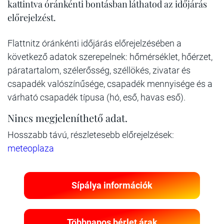
kattintva óránkénti bontásban láthatod az időjárás
előrejelzést.
Flattnitz óránkénti időjárás előrejelzésében a
következő adatok szerepelnek: hőmérséklet, hőérzet,
páratartalom, szélerősség, széllökés, zivatar és
csapadék valószínűsége, csapadék mennyisége és a
várható csapadék típusa (hó, eső, havas eső).
Nincs megjeleníthető adat.
Hosszabb távú, részletesebb előrejelzések:
meteoplaza
Sípálya információk
Többnapos bérlet árak