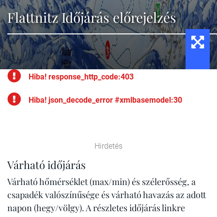
Flattnitz Időjárás előrejelzés
Hiba! response_http_code:403
Hiba! json_decode_error #xmlbasemodel:30
Hirdetés
Várható időjárás
Várható hőmérséklet (max/min) és szélerősség, a
csapadék valószínűsége és várható havazás az adott
napon (hegy/völgy). A részletes időjárás linkre