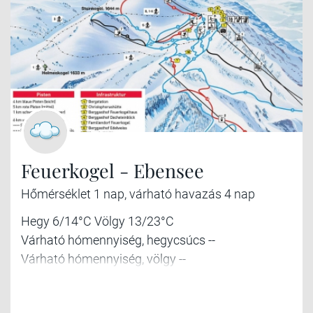
Feuerkogel - Ebensee
Hőmérséklet 1 nap, várható havazás 4 nap
Hegy 6/14°C Völgy 13/23°C
Várható hómennyiség, hegycsúcs --
Várható hómennyiség, völgy --