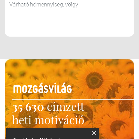
Várható hómennyiség, völgy --
35 630
címzett
heti motiváció
Ne maradj le!
×