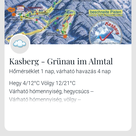
Kasberg - Grünau im Almtal
Hőmérséklet 1 nap, várható havazás 4 nap
Hegy 4/12°C Völgy 12/21°C
Várható hómennyiség, hegycsúcs --
Várható hómennyiség, völgy --