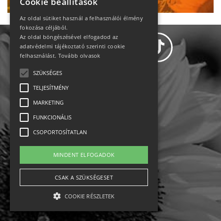
Cookie beállítások
Az oldal sütiket használ a felhasználói élmény
fokozása céljából.
Az oldal böngészésével elfogadod az
adatvédelmi tájékoztató szerinti cookie
felhasználást.
Tovább olvasok
SZÜKSÉGES
Adatvédelem
TELJESÍTMÉNY
MARKETING
Állásajánlatok
FUNKCIONÁLIS
Impresszum-kapcsolat
CSOPORTOSÍTATLAN
Jogi nyilatkozat
MINDENT ELFOGADOK
Rólunk
CSAK A SZÜKSÉGESET
COOKIE RÉSZLETEK
English