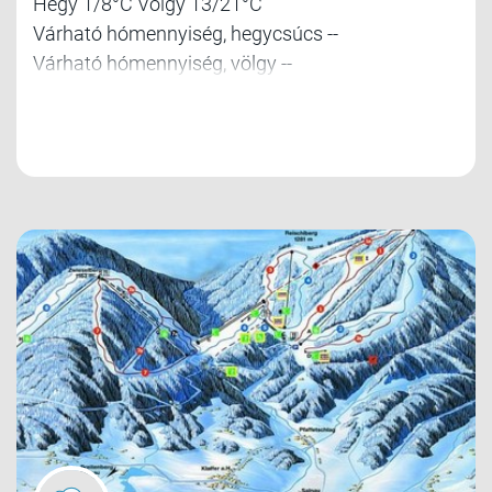
Hegy 1/8°C Völgy 13/21°C
Várható hómennyiség, hegycsúcs --
Várható hómennyiség, völgy --