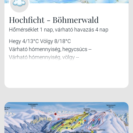
Hochficht - Böhmerwald
Hőmérséklet 1 nap, várható havazás 4 nap
Hegy 4/13°C Völgy 8/18°C
Várható hómennyiség, hegycsúcs --
Várható hómennyiség, völgy --