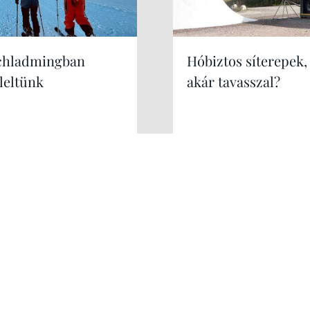
chladmingban
Hóbiztos síterepek,
leltünk
akár tavasszal?
Kérek még!
Hirdetés