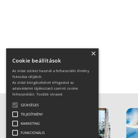
×
Cookie beállítások
Az oldal sütiket használ a felhasználói élmény
fokozása céljából.
Az oldal böngészésével elfogadod az
adatvédelmi tájékoztató szerinti cookie
felhasználást.
Tovább olvasok
SZÜKSÉGES
TELJESÍTMÉNY
MARKETING
FUNKCIONÁLIS