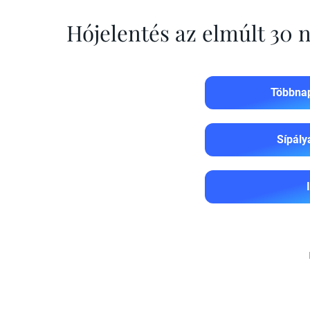
Hójelentés az elmúlt 30
Többnap
Sípály