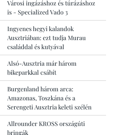
Városi ingázáshoz és túrázáshoz
is - Specialized Vado 3
Ingyenes hegyi kalandok
Ausztriában: ezt tudja Murau
családdal és kutyával
Alsó-Ausztria már három
bikeparkkal csábít
Burgenland három arca:
Amazonas, Toszkána és a
Serengeti Ausztria keleti szélén
Allrounder KROSS országúti
bringák