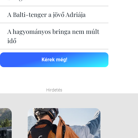
A Balti-tenger a jövő Adriája
A hagyományos bringa nem múlt
idő
Kérek még!
Hirdetés