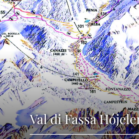
Val di Fassa Hójele