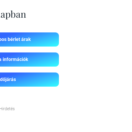
 napban
os bérlet árak
a információk
Időjárás
Hirdetés