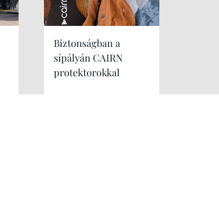
Biztonságban a
sípályán CAIRN
protektorokkal