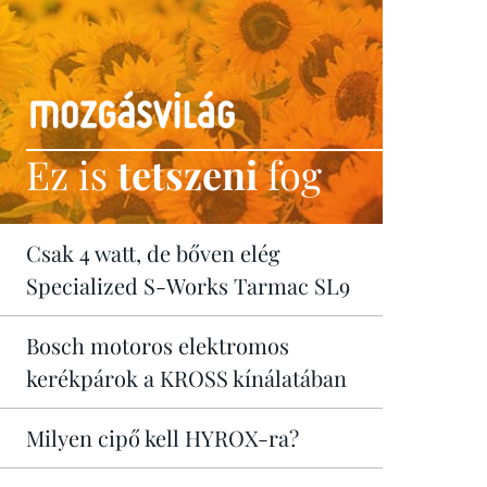
Ez is
tetszeni
fog
Csak 4 watt, de bőven elég
Specialized S-Works Tarmac SL9
Bosch motoros elektromos
kerékpárok a KROSS kínálatában
Milyen cipő kell HYROX-ra?