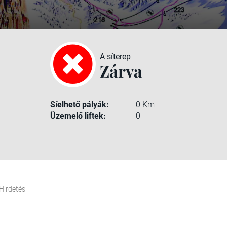
A síterep
Zárva
Síelhető pályák:
0 Km
Üzemelő liftek:
0
Hirdetés