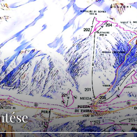
ntése