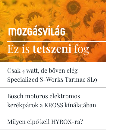
Ez is
tetszeni
fog
Csak 4 watt, de bőven elég
Specialized S-Works Tarmac SL9
Bosch motoros elektromos
kerékpárok a KROSS kínálatában
Milyen cipő kell HYROX-ra?