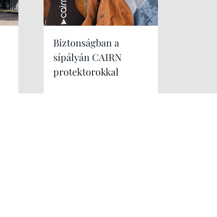
Biztonságban a
sípályán CAIRN
protektorokkal