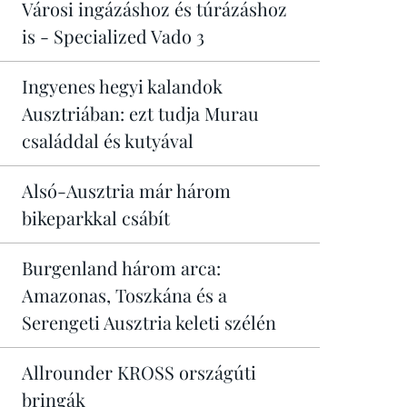
Városi ingázáshoz és túrázáshoz
is - Specialized Vado 3
Ingyenes hegyi kalandok
Ausztriában: ezt tudja Murau
családdal és kutyával
Alsó-Ausztria már három
bikeparkkal csábít
Burgenland három arca:
Amazonas, Toszkána és a
Serengeti Ausztria keleti szélén
Allrounder KROSS országúti
bringák