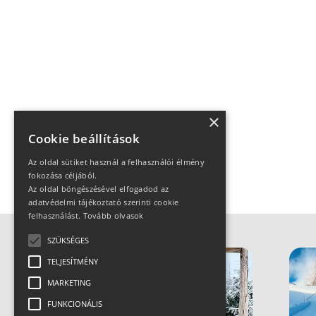
×
Cookie beállítások
Az oldal sütiket használ a felhasználói élmény
fokozása céljából.
Az oldal böngészésével elfogadod az
adatvédelmi tájékoztató szerinti cookie
felhasználást.
Tovább olvasok
SZÜKSÉGES
TELJESÍTMÉNY
MARKETING
FUNKCIONÁLIS