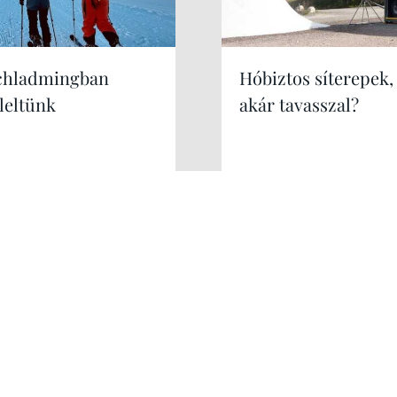
chladmingban
Hóbiztos síterepek,
leltünk
akár tavasszal?
Kérek még!
Hirdetés