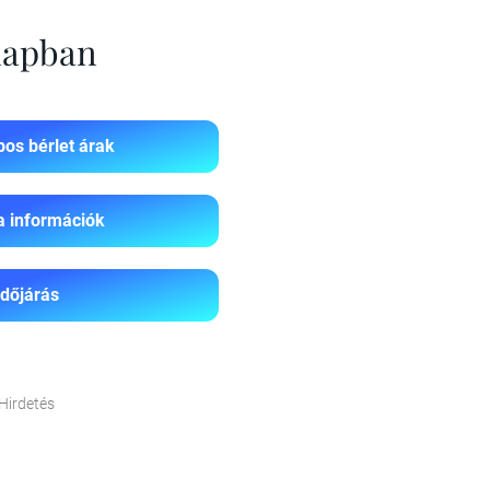
 napban
os bérlet árak
a információk
Időjárás
Hirdetés