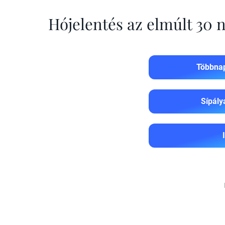
Hójelentés az elmúlt 30
Többnap
Sípály