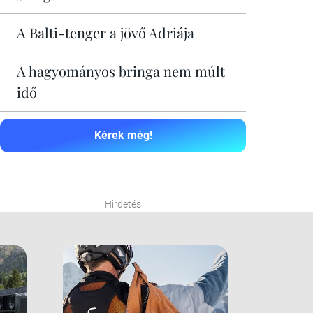
A Balti-tenger a jövő Adriája
A hagyományos bringa nem múlt
idő
Kérek még!
Hirdetés