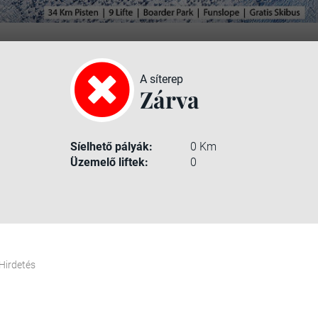
A síterep
Zárva
Síelhető pályák:
0 Km
Üzemelő liftek:
0
Hirdetés