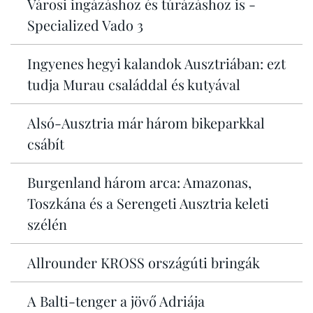
Városi ingázáshoz és túrázáshoz is -
Specialized Vado 3
Ingyenes hegyi kalandok Ausztriában: ezt
tudja Murau családdal és kutyával
Alsó-Ausztria már három bikeparkkal
csábít
Burgenland három arca: Amazonas,
Toszkána és a Serengeti Ausztria keleti
szélén
Allrounder KROSS országúti bringák
A Balti-tenger a jövő Adriája