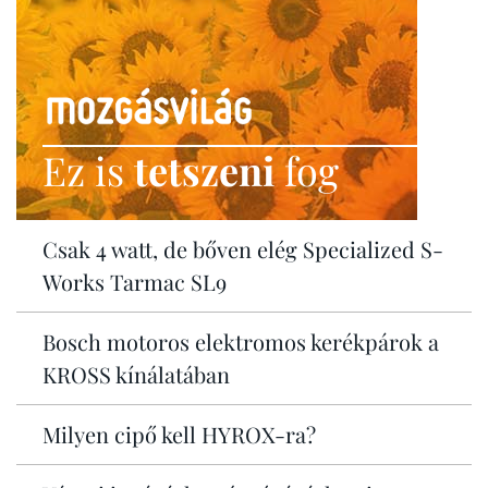
Ez is
tetszeni
fog
Csak 4 watt, de bőven elég Specialized S-
Works Tarmac SL9
Bosch motoros elektromos kerékpárok a
KROSS kínálatában
Milyen cipő kell HYROX-ra?