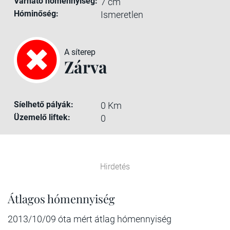
Várható hómennyiség:
7 cm
Hóminőség:
Ismeretlen
A síterep
Zárva
Síelhető pályák:
0 Km
Üzemelő liftek:
0
Hirdetés
Átlagos hómennyiség
2013/10/09 óta mért átlag hómennyiség