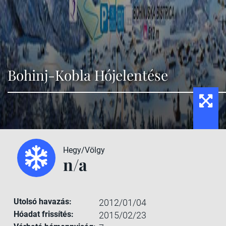
Bohinj-Kobla Hójelentése
Hegy/Völgy
n/a
Utolsó havazás:
2012/01/04
Hóadat frissítés:
2015/02/23