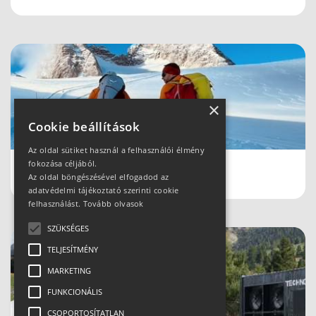
×
Cookie beállítások
Az oldal sütiket használ a felhasználói élmény
fokozása céljából.
Schladmingban teleltünk
Az oldal böngészésével elfogadod az
adatvédelmi tájékoztató szerinti cookie
felhasználást.
Tovább olvasok
SZÜKSÉGES
TELJESÍTMÉNY
MARKETING
FUNKCIONÁLIS
CSOPORTOSÍTATLAN