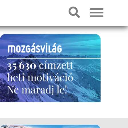
35 630
címzett
heti motiváció
Ne maradj le!