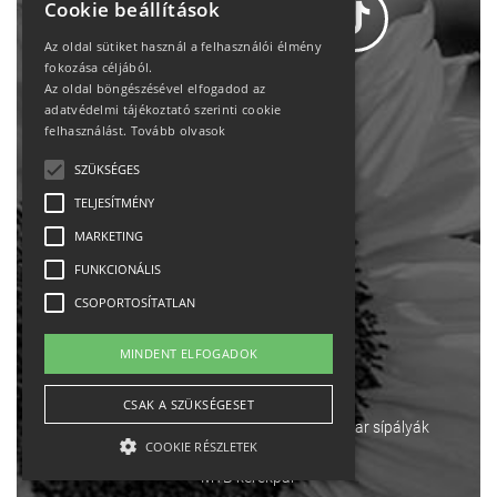
Cookie beállítások
Az oldal sütiket használ a felhasználói élmény
fokozása céljából.
Az oldal böngészésével elfogadod az
Adatvédelem
adatvédelmi tájékoztató szerinti cookie
felhasználást.
Tovább olvasok
Állásajánlatok
SZÜKSÉGES
TELJESÍTMÉNY
Impresszum-kapcsolat
MARKETING
Jogi nyilatkozat
FUNKCIONÁLIS
CSOPORTOSÍTATLAN
Rólunk
MINDENT ELFOGADOK
English
CSAK A SZÜKSÉGESET
Ebike
Osztrák sípályák
Magyar sípályák
COOKIE RÉSZLETEK
MTB kerékpár