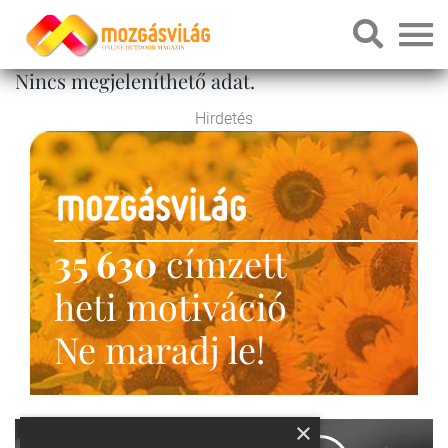
Nincs megjeleníthető adat.
Hirdetés
35 630
címzett
heti motiváció
Ne maradj le!
×