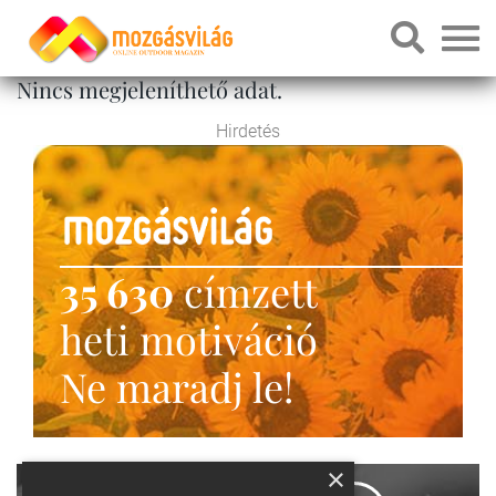
Nincs megjeleníthető adat.
Hirdetés
35 630
címzett
heti motiváció
Ne maradj le!
×