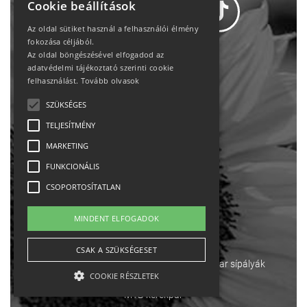
Cookie beállítások
Az oldal sütiket használ a felhasználói élmény
fokozása céljából.
Az oldal böngészésével elfogadod az
Adatvédelem
adatvédelmi tájékoztató szerinti cookie
felhasználást.
Tovább olvasok
Állásajánlatok
SZÜKSÉGES
TELJESÍTMÉNY
Impresszum-kapcsolat
MARKETING
Jogi nyilatkozat
FUNKCIONÁLIS
CSOPORTOSÍTATLAN
Rólunk
MINDENT ELFOGADOK
English
CSAK A SZÜKSÉGESET
Ebike
Osztrák sípályák
Magyar sípályák
COOKIE RÉSZLETEK
MTB kerékpár