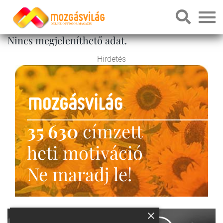
Nincs megjeleníthető adat.
Hirdetés
35 630
címzett
heti motiváció
Ne maradj le!
×