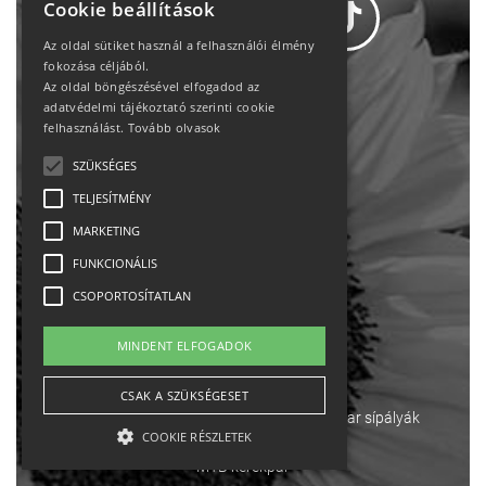
Cookie beállítások
Az oldal sütiket használ a felhasználói élmény
fokozása céljából.
Az oldal böngészésével elfogadod az
Adatvédelem
adatvédelmi tájékoztató szerinti cookie
felhasználást.
Tovább olvasok
Állásajánlatok
SZÜKSÉGES
TELJESÍTMÉNY
Impresszum-kapcsolat
MARKETING
Jogi nyilatkozat
FUNKCIONÁLIS
CSOPORTOSÍTATLAN
Rólunk
MINDENT ELFOGADOK
English
CSAK A SZÜKSÉGESET
Ebike
Osztrák sípályák
Magyar sípályák
COOKIE RÉSZLETEK
MTB kerékpár