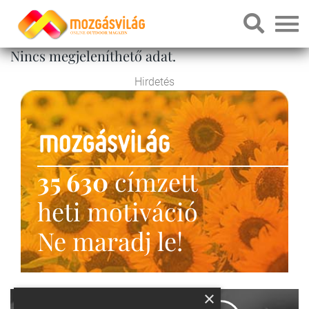
Nincs megjeleníthető adat.
Hirdetés
35 630
címzett
heti motiváció
Ne maradj le!
×