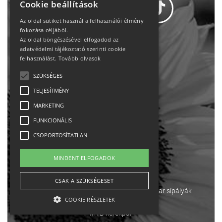
Cookie beállítások
Az oldal sütiket használ a felhasználói élmény
fokozása céljából.
Az oldal böngészésével elfogadod az
Adatvédelem
adatvédelmi tájékoztató szerinti cookie
felhasználást.
Tovább olvasok
Állásajánlatok
SZÜKSÉGES
TELJESÍTMÉNY
Impresszum-kapcsolat
MARKETING
Jogi nyilatkozat
FUNKCIONÁLIS
CSOPORTOSÍTATLAN
Rólunk
MINDENT ELFOGADOK
English
CSAK A SZÜKSÉGESET
Ebike
Osztrák sípályák
Magyar sípályák
COOKIE RÉSZLETEK
MTB kerékpár