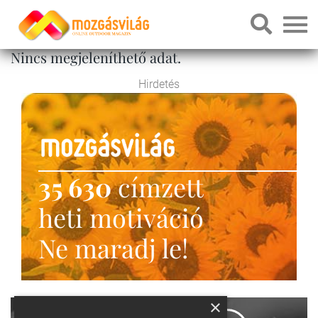
Nincs megjeleníthető adat.
Hirdetés
35 630
címzett
heti motiváció
Ne maradj le!
×