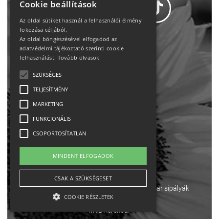
Cookie beállítások
Az oldal sütiket használ a felhasználói élmény
fokozása céljából.
Az oldal böngészésével elfogadod az
Adatvédelem
adatvédelmi tájékoztató szerinti cookie
felhasználást.
Tovább olvasok
Állásajánlatok
SZÜKSÉGES
TELJESÍTMÉNY
Impresszum-kapcsolat
MARKETING
Jogi nyilatkozat
FUNKCIONÁLIS
CSOPORTOSÍTATLAN
Rólunk
MINDENT ELFOGADOK
English
CSAK A SZÜKSÉGESET
Ebike
Osztrák sípályák
Magyar sípályák
COOKIE RÉSZLETEK
MTB kerékpár