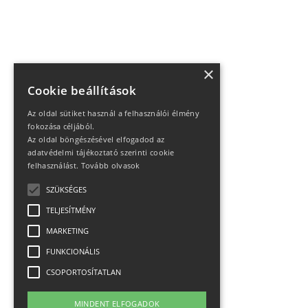
×
Cookie beállítások
Az oldal sütiket használ a felhasználói élmény
fokozása céljából.
Az oldal böngészésével elfogadod az
adatvédelmi tájékoztató szerinti cookie
felhasználást.
Tovább olvasok
SZÜKSÉGES
TELJESÍTMÉNY
MARKETING
FUNKCIONÁLIS
CSOPORTOSÍTATLAN
MINDENT ELFOGADOK