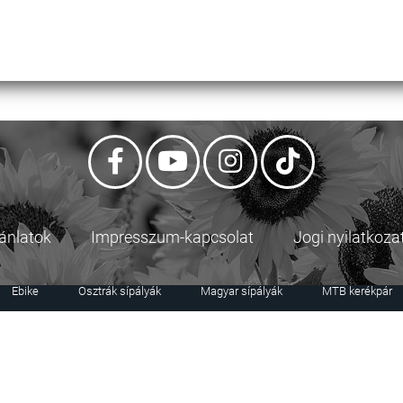
jánlatok
Impresszum-kapcsolat
Jogi nyilatkoza
Ebike
Osztrák sípályák
Magyar sípályák
MTB kerékpár