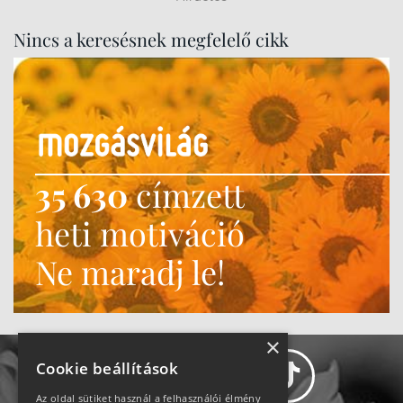
Nincs a keresésnek megfelelő cikk
35 630
címzett
heti motiváció
Ne maradj le!
×
Cookie beállítások
Az oldal sütiket használ a felhasználói élmény