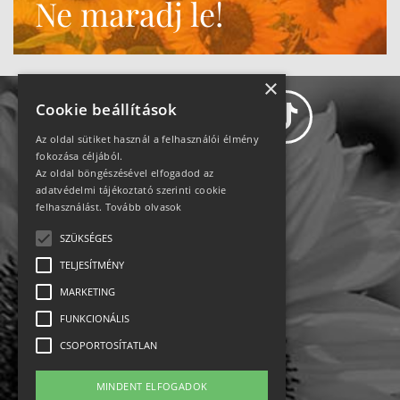
Ne maradj le!
×
Cookie beállítások
Az oldal sütiket használ a felhasználói élmény
fokozása céljából.
Az oldal böngészésével elfogadod az
Adatvédelem
adatvédelmi tájékoztató szerinti cookie
felhasználást.
Tovább olvasok
Állásajánlatok
SZÜKSÉGES
TELJESÍTMÉNY
Impresszum-kapcsolat
MARKETING
Jogi nyilatkozat
FUNKCIONÁLIS
CSOPORTOSÍTATLAN
Rólunk
MINDENT ELFOGADOK
English