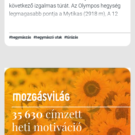
következő izgalmas túrát. Az Olympos hegység
legmagasabb pontja a Mytikas (2918 m), A 12
görög istenség (házi feladat: Soroljuk fel őket!)
lakhelyére egy megerőltető 1 napos vagy egy
kényelmesebb 2 napos túra árán lehet feljutni.
#hegymászás
#hegymászó utak
#túrázás
35 630
címzett
heti motiváció