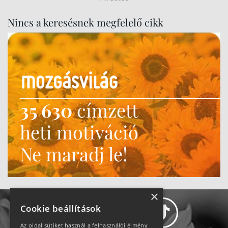
Nincs a keresésnek megfelelő cikk
35 630
címzett
heti motiváció
Ne maradj le!
×
Cookie beállítások
Az oldal sütiket használ a felhasználói élmény