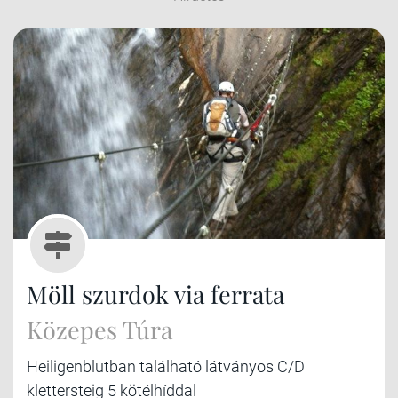
Möll szurdok via ferrata
Közepes Túra
Heiligenblutban található látványos C/D
klettersteig 5 kötélhíddal