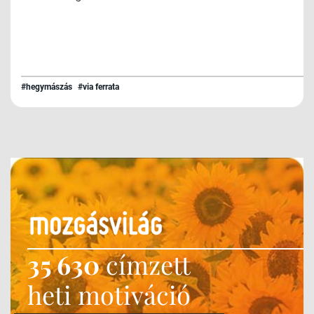
#hegymászás
#via ferrata
35 630
címzett
heti motiváció