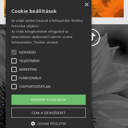
Ne maradj le!
×
Cookie beállítások
Az oldal sütiket használ a felhasználói élmény
fokozása céljából.
Az oldal böngészésével elfogadod az
adatvédelmi tájékoztató szerinti cookie
felhasználást.
Tovább olvasok
SZÜKSÉGES
Adatvédelem
TELJESÍTMÉNY
MARKETING
Állásajánlatok
FUNKCIONÁLIS
Impresszum-kapcsolat
CSOPORTOSÍTATLAN
Jogi nyilatkozat
MINDENT ELFOGADOK
Rólunk
CSAK A SZÜKSÉGESET
COOKIE RÉSZLETEK
English