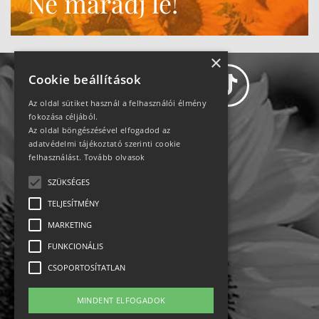
Ne maradj le!
×
Cookie beállítások
Az oldal sütiket használ a felhasználói élmény
fokozása céljából.
Az oldal böngészésével elfogadod az
Adatvédelem
adatvédelmi tájékoztató szerinti cookie
felhasználást.
Tovább olvasok
Állásajánlatok
SZÜKSÉGES
TELJESÍTMÉNY
Impresszum-kapcsolat
MARKETING
Jogi nyilatkozat
FUNKCIONÁLIS
CSOPORTOSÍTATLAN
Rólunk
MINDENT ELFOGADOK
English