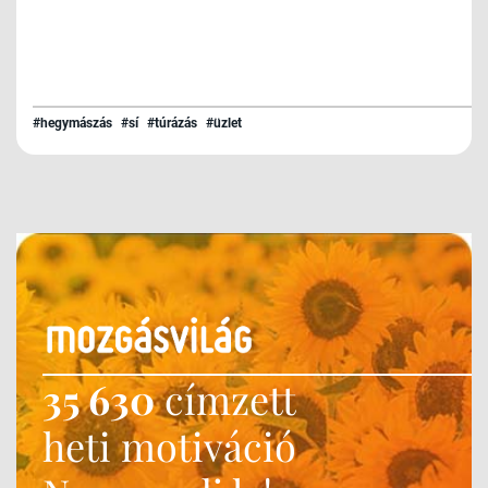
#hegymászás
#sí
#túrázás
#üzlet
35 630
címzett
heti motiváció