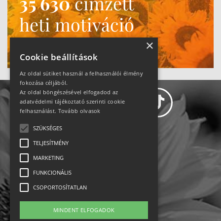
35 630
címzett
heti motiváció
Ne maradj le!
×
Cookie beállítások
Az oldal sütiket használ a felhasználói élmény
fokozása céljából.
Az oldal böngészésével elfogadod az
adatvédelmi tájékoztató szerinti cookie
felhasználást.
Tovább olvasok
SZÜKSÉGES
Adatvédelem
TELJESÍTMÉNY
MARKETING
Állásajánlatok
FUNKCIONÁLIS
Impresszum-kapcsolat
CSOPORTOSÍTATLAN
Jogi nyilatkozat
MINDENT ELFOGADOK