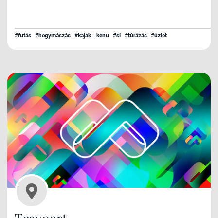
#futás
#hegymászás
#kajak - kenu
#sí
#túrázás
#üzlet
Trexpert