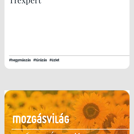
#hegymászás
#túrázás
#üzlet