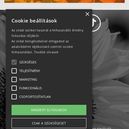
×
Cookie beállítások
Az oldal sütiket használ a felhasználói élmény
fokozása céljából.
Az oldal böngészésével elfogadod az
Adatvédelem
adatvédelmi tájékoztató szerinti cookie
felhasználást.
Tovább olvasok
Állásajánlatok
SZÜKSÉGES
TELJESÍTMÉNY
Impresszum-kapcsolat
MARKETING
Jogi nyilatkozat
FUNKCIONÁLIS
CSOPORTOSÍTATLAN
Rólunk
MINDENT ELFOGADOK
English
CSAK A SZÜKSÉGESET