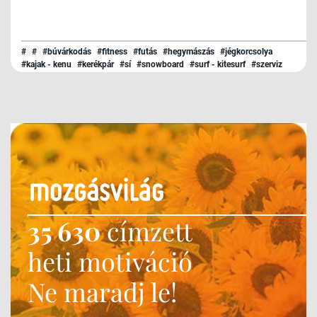
#
#
#búvárkodás
#fitness
#futás
#hegymászás
#jégkorcsolya
#kajak - kenu
#kerékpár
#sí
#snowboard
#surf - kitesurf
#szerviz
#triatlon
#túrázás
#úszás
35 630
címzett
heti motiváció
Ne maradj le!